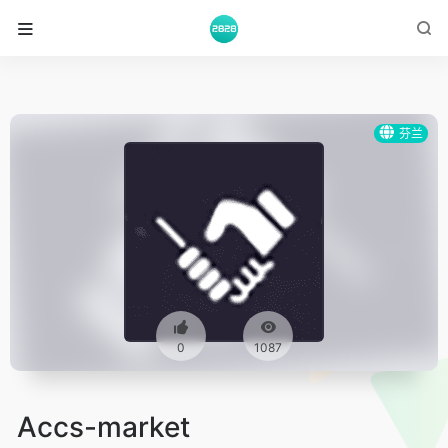
芬兰
0
1087
Accs-market