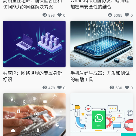
高质量住宅IP：确保匿名性和
WhatsApp通信协议：端到端
访问能力的网络解决方案
加密与安全性的结合
893
0
5085
0
独享IP：网络世界的专属身份
手机号码生成器：开发和测试
标识
的辅助工具
479
0
630
0