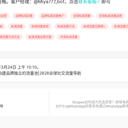
资格。客户经理：@Miya777_bot，点击
联系客服
即可
量运营
品牌私域流量
品牌私域流量推广
全球私域流量
全球私域流量运营
销
私域流量
私域流量变现
私域流量引流
私域流量互联网+
私域流量
域流量引流方法
私域流量运营方案
外贸私域流量
月24日 上午 10:10。
建品牌独立的流量池|2828全球社交流量导航
Shopee如何成为优选卖家？跨境
场
52TG.tgWhatsApp拓客系统通过WhatsAp