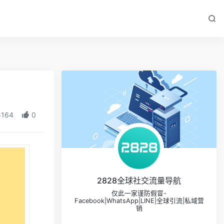
164
0
2828全球社交流量导航
仅此一家谨防假冒-
Facebook|WhatsApp|LINE|全球引流|私域营
销